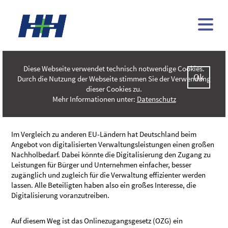
H&H FÜHRT ERSTE OZG-
UMSETZUNGEN EIN
Diese Webseite verwendet technisch notwendige Cookies.
Ok
Durch die Nutzung der Webseite stimmen Sie der Verwendung
Das OZG ( Onlinezugangsgesetz) ist mittlerweile in aller Munde!
dieser Cookies zu.
Mit diesem Artikel möchten wir einen Einblick in das Thema
Mehr Informationen unter:
Datenschutz
geben und über unseren aktuellen Umsetzungsstand informieren.
Im Vergleich zu anderen EU-Ländern hat Deutschland beim
Angebot von digitalisierten Verwaltungsleistungen einen großen
Nachholbedarf. Dabei könnte die Digitalisierung den Zugang zu
Leistungen für Bürger und Unternehmen einfacher, besser
zugänglich und zugleich für die Verwaltung effizienter werden
lassen. Alle Beteiligten haben also ein großes Interesse, die
Digitalisierung voranzutreiben.
Auf diesem Weg ist das Onlinezugangsgesetz (OZG) ein