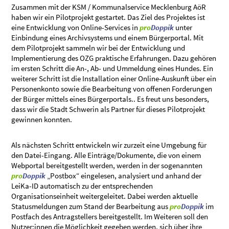
Zusammen mit der KSM / Kommunalservice Mecklenburg AöR
haben wir ein Pilotprojekt gestartet. Das Ziel des Projektes ist
eine Entwicklung von Online-Services in
pro
Doppik
unter
Einbindung eines Archivsystems und einem Bürgerportal. Mit
dem Pilotprojekt sammeln wir bei der Entwicklung und
Implementierung des OZG praktische Erfahrungen. Dazu gehören
im ersten Schritt die An-, Ab- und Ummeldung eines Hundes. Ein
weiterer Schritt ist die Installation einer Online-Auskunft über ein
Personenkonto sowie die Bearbeitung von offenen Forderungen
der Bürger mittels eines Bürgerportals.. Es freut uns besonders,
dass wir die Stadt Schwerin als Partner für dieses Pilotprojekt
gewinnen konnten.
Als nächsten Schritt entwickeln wir zurzeit eine Umgebung für
den Datei-Eingang. Alle Einträge/Dokumente, die von einem
Webportal bereitgestellt werden, werden in der sogenannten
pro
Doppik
„Postbox“ eingelesen, analysiert und anhand der
LeiKa-ID automatisch zu der entsprechenden
Organisationseinheit weitergeleitet. Dabei werden aktuelle
Statusmeldungen zum Stand der Bearbeitung aus
pro
Doppik
im
Postfach des Antragstellers bereitgestellt. Im Weiteren soll den
Nutzer:innen die Möglichkeit gegeben werden, sich über ihre