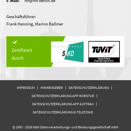
E-Mail:
hh@hh-berlin.de
Geschäftsführer:
Frank Henning, Marino Ballmer
IMPRESSUM
HINWEISGEBER
DATENSCHUTZERKLÄRUNG
DATENSCHUTZERKLÄRUNG APP INVENTUR
DATENSCHUTZERKLÄRUNG APP AUFTRAG
DATENSCHUTZERKLÄRUNG KI TELEFONIE
© 1991 - 2026 H&H Datenverarbeitungs- und Beratungsgesellschaft mbH