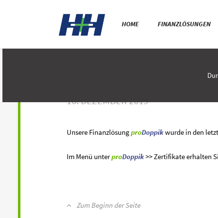
NEUIGKEITENÜBERSICHT 
HOME
FINANZLÖSUNGEN
Dur
SAKD UND TÜVIT OKKSA PRÜFUNGE
16. DEZEMBER 2019
Unsere Finanzlösung
pro
Doppik
wurde in den letz
Im Menü unter
pro
Doppik
>> Zertifikate erhalten 
Zum Beginn der Seite