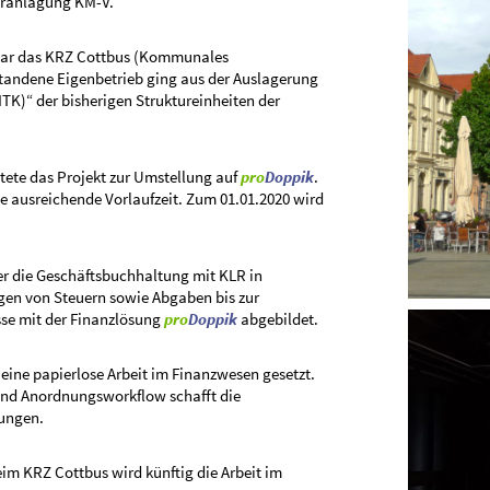
Veranlagung KM-V.
 war das KRZ Cottbus (Kommunales
tandene Eigenbetrieb ging aus der Auslagerung
TK)“ der bisherigen Struktureinheiten der
tete das Projekt zur Umstellung auf
pro
Doppik
.
ausreichende Vorlaufzeit. Zum 01.01.2020 wird
er die Geschäftsbuchhaltung mit KLR in
en von Steuern sowie Abgaben bis zur
se mit der Finanzlösung
pro
Doppik
abgebildet.
 eine papierlose Arbeit im Finanzwesen gesetzt.
und Anordnungsworkflow schafft die
ungen.
im KRZ Cottbus wird künftig die Arbeit im