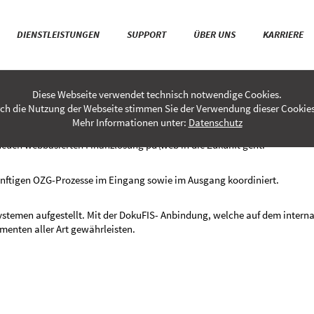
DIENSTLEISTUNGEN
SUPPORT
ÜBER UNS
KARRIERE
Diese Webseite verwendet technisch notwendige Cookies.
ch die Nutzung der Webseite stimmen Sie der Verwendung dieser Cookies
en aus dem Bereich der Finanzverwaltung.
Mehr Informationen unter:
Datenschutz
neuen webbasierten Finanzlösung pd\web in die Zukunft geht.
ünftigen OZG-Prozesse im Eingang sowie im Ausgang koordiniert.
ystemen aufgestellt. Mit der DokuFIS- Anbindung, welche auf dem inter
nten aller Art gewährleisten.