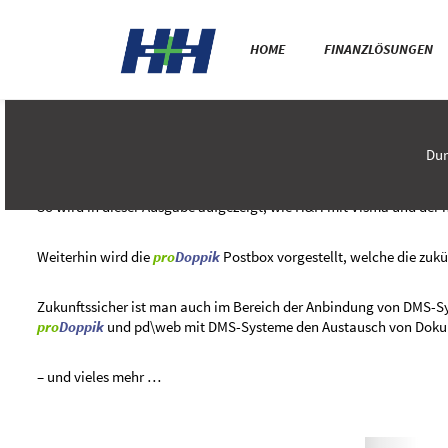
H&H-NEWS 2022/23
HOME
FINANZLÖSUNGEN
Dur
Aktuelle Informationen rund um H&H und
pro
Doppik
, sowie Them
So wird in dieser Ausgabe aufgezeigt, wie H&H mit Visma und der 
Weiterhin wird die
pro
Doppik
Postbox vorgestellt, welche die zuk
Zukunftssicher ist man auch im Bereich der Anbindung von DMS-S
pro
Doppik
und pd\web mit DMS-Systeme den Austausch von Dokume
– und vieles mehr …